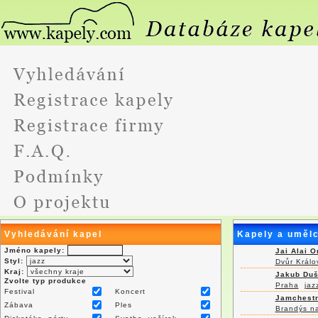
Vyhledávání kapel
Kapely a umělc
Jméno kapely:
Jai Alai O
Styl:
Dvůr Králo
Kraj:
Jakub Duš
Zvolte typ produkce
Praha
jaz
Festival
Koncert
Jamchest
Zábava
Ples
Brandýs n