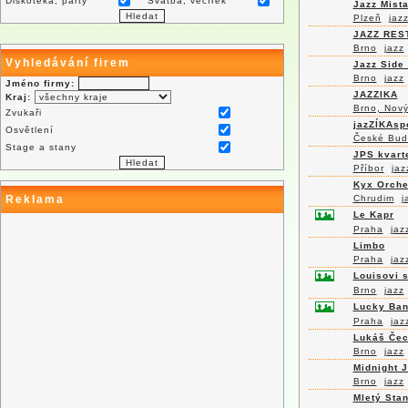
Diskotéka, párty
Svatba, večírek
Jazz Mist
Plzeň
jaz
JAZZ RES
Brno
jazz
Vyhledávání firem
Jazz Side
Brno
jazz
Jméno firmy:
JAZZIKA
Kraj:
Brno, Nový
Zvukaři
jazZÍKAsp
Osvětlení
České Bud
Stage a stany
JPS kvart
Příbor
jaz
Kyx Orche
Reklama
Chrudim
j
Le Kapr
Praha
jaz
Limbo
Praha
jaz
Louisovi s
Brno
jazz
Lucky Ban
Praha
jaz
Lukáš Če
Brno
jazz
Midnight 
Brno
jazz
Mletý Sta