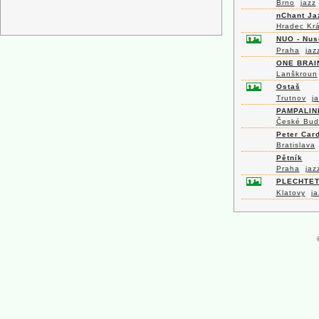
Brno
jazz
nChant Ja
Hradec Kr
NUO - Nus
Praha
jaz
ONE BRAI
Lanškroun
Ostaš
Trutnov
j
PAMPALIN
České Bud
Peter Card
Bratislava
Pětník
Praha
jaz
PLECHTE
Klatovy
ja