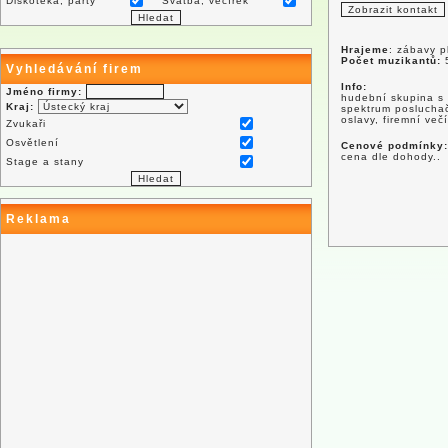
Diskotéka, párty
Svatba, večírek
Hrajeme
: zábavy p
Počet muzikantů:
Vyhledávání firem
Info:
Jméno firmy:
hudební skupina s 
Kraj:
spektrum posluchač
oslavy, firemní večí
Zvukaři
Osvětlení
Cenové podmínky:
cena dle dohody..
Stage a stany
Reklama