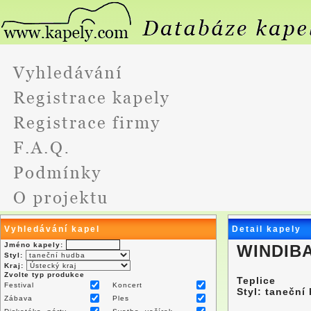
Vyhledávání kapel
Detail kapely
Jméno kapely:
WINDIB
Styl:
Kraj:
Zvolte typ produkce
Teplice
Festival
Koncert
Styl: taneční
Zábava
Ples