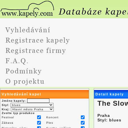
Vyhledávání kapel
Detail kapely
Jméno kapely:
The Slo
Styl:
Kraj:
Zvolte typ produkce
Praha
Festival
Koncert
Styl: blues
Zábava
Ples