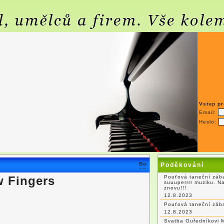
Vstup pr
Email:
Heslo:
Poděkování
w Fingers
Pouťová taneční zába
suuuperrrr muziku. N
znovu!!!
12.8.2023
Pouťová taneční záb
12.8.2023
Svatba Ouředníkovi 