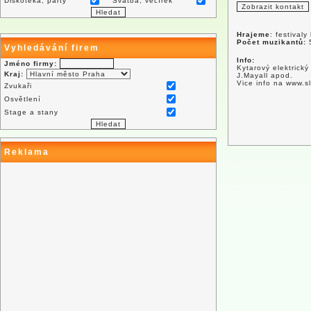
Diskotéka, párty
Svatba, večírek
Hrajeme
: festival
Počet muzikantů:
Vyhledávání firem
Info:
Jméno firmy:
Kytarový elektrický
Kraj:
J.Mayall apod.
Vice info na www.s
Zvukaři
Osvětlení
Stage a stany
Reklama