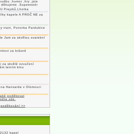
hudbu ,humor ,hry ,jste
c děkujeme .Supeeeeér
U Prejzků,Lhotka
díky kapele A PROČ NE za
y train, Ponorka Pardubice
le Jam za skvělou svatební
nkovi za krásné
 za skvělé ozvučení
ém letním kinu
lena Hansarda v Olomouci
také poděkovat
kněte zde.
 poděkování >>
 2132 kapel