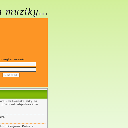
o registrované:
va - velikánské díky za
a příští rok objednáváme
ava
Moc děkujeme Petře a