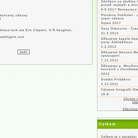
Zdeňkovi za skvělou 
prostě nejlepší a mo
9.9.2017 Restaurace 
Plovárna Soběslav - 
y koncerty zábavy
super zábavu
5
Srpen 2017
Ozzy Osbourne - Craz
 blues-rock ala Eric Clapton, S.R.Vaughan,
31.3.2013
lowfingers.com
Děkujeme kapele App
party, Adéla&Sean
2.2.2013
Děkujeme Honzovi Be
vystoupení.
7.12.2012
Děkujeme p. Moučkovi
koncertů v Chrudimsk
2012
Svatba Poláškovi
3.12.2011
Výstava fotografií G
16.9.
Chcete 
kli
Všechna
Celkem
Celkem je v databázi