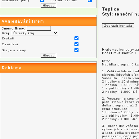
Diskotéka, párty
Svatba, večírek
Teplice
Styl: taneční 
Vyhledávání firem
Jméno firmy:
Kraj:
Zvukaři
Osvětlení
Hrajeme
: koncerty z
Stage a stany
Počet muzikantů:
1
Info:
Nabídka programů kap
Reklama
1. Velikáni lidové h
slovem, lidových písn
Valdaufa, Josefa Pon
2 hodiny s 15-ti min
1 hodina - 1.000,- Kč
1 a půl hodiny - 1.40
2 hodiny - 1.800,-Kč
2. Posezení s countr
písní klasika české 
délka programu až 2 
cena produkce:
1 hodina - 1.000,- Kč
1 a půl hodiny - 1.40
2 hodiny - 1.800,-Kč
3. Hudba dle Vašeho 
vybraných z mého repe
a jazz, délka progra
přestávkou, cena pr