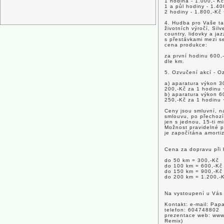
1 hodina - 1.000,- Kč
1 a půl hodiny - 1.40
2 hodiny - 1.800,-Kč
4. Hudba pro Vaše ta
životních výročí, Silv
country, lidovky a ja
s přestávkami mezi s
cena produkce:
za první hodinu 600,
dle km.
5. Ozvučení akcí - O
a) aparatura výkon 3
200,-Kč za 1 hodinu
b) aparatura výkon 6
250,-Kč za 1 hodinu
Ceny jsou smluvní, n
smlouvu, po přechozí
jen s jednou, 15-ti m
Možnost pravidelné p
je započítána amorti
Cena za dopravu při 
do 50 km = 300,-Kč
do 100 km = 600,-Kč
do 150 km = 900,-Kč
do 200 km = 1.200,-
Na vystoupení u Vás 
Kontakt: e-mail: Pa
telefon: 604748802
prezentace web: www
Remix)