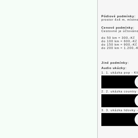
Pódiové podmínky:
prostor 4x4 m, místno
Cenové podmínky:
Cestovné je účtováno
do 50 km = 300,-Kč
do 100 km = 600,-Kč
do 150 km = 900,-Kč
do 200 km = 1.200,-
Jiné podmínky:
Audio ukázky:
1. 1. ukázka pop - Kl
2. 2. ukázka country 
3. 3. ukázka lidovky 