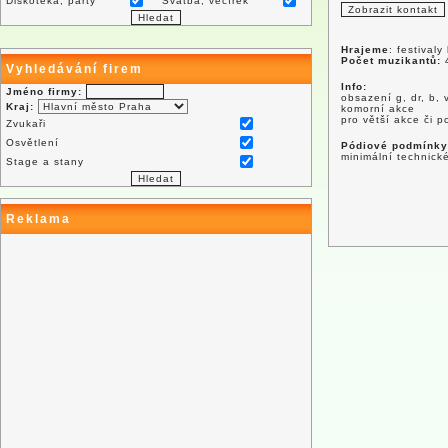
Diskotéka, párty
Svatba, večírek
Hrajeme
: festivaly
Počet muzikantů:
Vyhledávání firem
Info:
Jméno firmy:
obsazení g, dr, b, 
Kraj:
komorní akce
pro větší akce či p
Zvukaři
Osvětlení
Pódiové podmínky
minimální technick
Stage a stany
Reklama