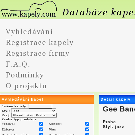
Vyhledávání kapel
Detail kapely
Jméno kapely:
Gee Ban
Styl:
Kraj:
Zvolte typ produkce
Praha
Festival
Koncert
Styl: jazz
Zábava
Ples